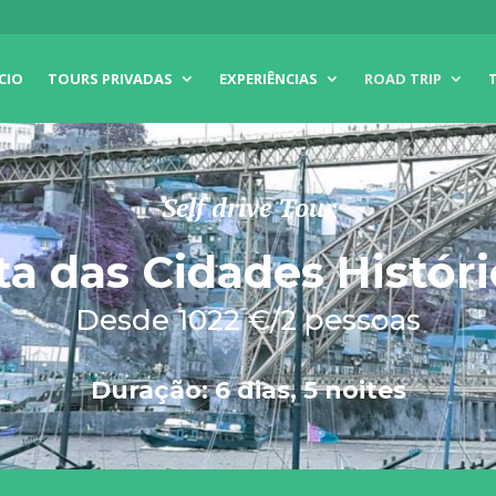
ICIO
TOURS PRIVADAS
EXPERIÊNCIAS
ROAD TRIP
Self drive Tour
ta das Cidades Históri
Desde 1022 €/2 pessoas
Duração: 6 dias, 5 noites