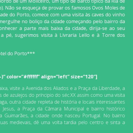
ordo de um Moliceiro, um tipo de barco típico da Ria de
o). Não se esqueça de provar os famosos Ovos Moles de
ade do Porto, comece com uma visita às caves do vinho
 mergulhe no boliço da cidade começando pelo bairro da
onhecer a parte mais baixa da cidade, dirija-se ao seu
a pé, sugerimos visita à Livraria Lello e à Torre dos
tel do Porto***
” color=”#ffffff” align=”left” size=”120″]
a, visite a Avenida dos Aliados e a Praça da Liberdade, a
de azulejos do príncipio do séc.XX assim como uma visita
aga, outra cidade repleta de história e locais interessantes
 Jesus, a Praça da Câmara Municipal e bairro histórico
ra Guimarães, a cidade onde nasceu Portugal. No bairro
as medievais, dê uma volta tardia pelo centro e sinta a