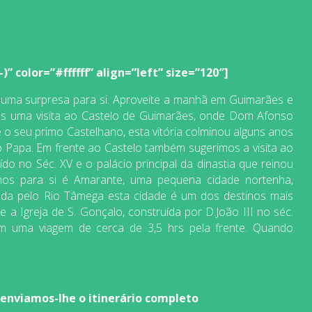
” color=”#ffffff” align=”left” size=”120″]
s uma surpresa para si. Aproveite a manhã em Guimarães e
os uma visita ao Castelo de Guimarães, onde Dom Afonso
 o seu primo Castelhano, esta vitória colminou alguns anos
 Papa. Em frente ao Castelo também sugerimos a visita ao
 no Séc. XV e o palácio principal da dinastia que reinou
mos para si é Amarante, uma pequena cidade nortenha,
ada pelo Rio Tâmega esta cidade é um dos destinos mais
 a Igreja de S. Gonçalo, construída por D.João III no séc.
em uma viagem de cerca de 3,5 hrs pela frente. Quando
 enviamos-lhe o itinerário completo