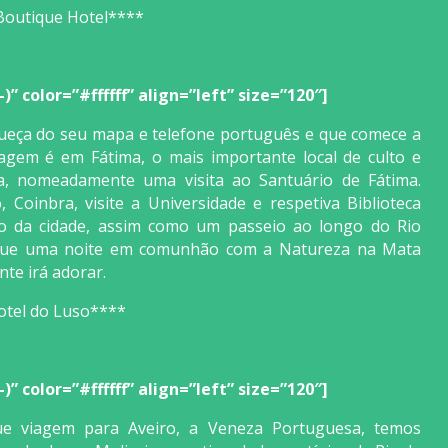
 Boutique Hotel****
” color=”#ffffff” align=”left” size=”120″]
ueça do seu mapa e telefone português e que comece a
agem é em Fátima, o mais importante local de culto e
a, nomeadamente uma visita ao Santuário de Fátima.
Coinbra, visite a Universidade e respetiva Biblioteca
rico da cidade, assim como um passeio ao longo do Rio
 que uma noite em comunhão com a Natureza na Mata
te irá adorar.
otel do Luso****
” color=”#ffffff” align=”left” size=”120″]
nue viagem para Aveiro, a Veneza Portuguesa, temos