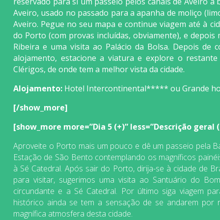
reservado para si um passeio pelos canais de Aveiro a b
Aveiro, usado no passado para a apanha de moliço (lim
Aveiro. Pegue no seu mapa e continue viagem até à cid
do Porto (com provas incluídas, obviamente), e depois
Ribeira e uma visita ao Palácio da Bolsa. Depois de c
alojamento, estacione a viatura e explore o restante 
Clérigos, de onde tem a melhor vista da cidade.
Alojamento:
Hotel Intercontinental***** ou Grande ho
[/show_more]
[show_more more=”Dia 5 (+)” less=”Descrição geral (-)
Aproveite o Porto mais um pouco e dê um passeio pela Baix
Estação de São Bento contemplando os magníficos painéis 
à Sé Catedral. Após sair do Porto, dirija-se à cidade de Br
para visitar, sugerimos uma visita ao Santuário do Bom
circundante e a Sé Catedral. Por último siga viagem pa
histórico ainda se tem a sensação de se andarem por ru
magnífica atmosfera desta cidade.