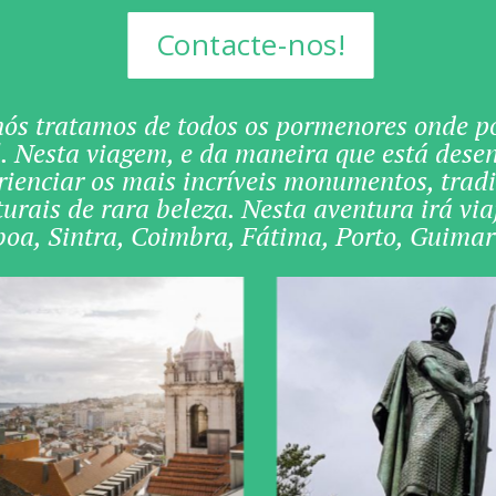
Contacte-nos!
s tratamos de todos os pormenores onde pod
 Nesta viagem, e da maneira que está desenh
ienciar os mais incríveis monumentos, tradiç
rais de rara beleza. Nesta aventura irá viaja
boa, Sintra, Coimbra, Fátima, Porto, Guima