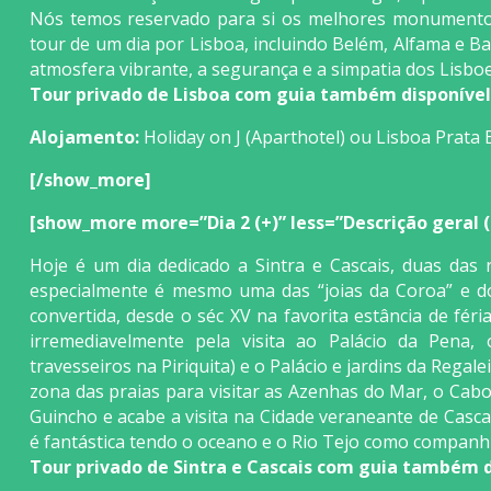
Nós temos reservado para si os melhores monumentos,
tour de um dia por Lisboa, incluindo Belém, Alfama e Bai
atmosfera vibrante, a segurança e a simpatia dos Lisboe
Tour privado de Lisboa com guia também disponível
Alojamento:
Holiday on J (Aparthotel) ou Lisboa Prata
[/show_more]
[show_more more=”Dia 2 (+)” less=”Descrição geral (-)
Hoje é um dia dedicado a Sintra e Cascais, duas das 
especialmente é mesmo uma das “joias da Coroa” e dos 
convertida, desde o séc XV na favorita estância de féria
irremediavelmente pela visita ao Palácio da Pena, 
travesseiros na Piriquita) e o Palácio e jardins da Regale
zona das praias para visitar as Azenhas do Mar, o Cabo
Guincho e acabe a visita na Cidade veraneante de Casca
é fantástica tendo o oceano e o Rio Tejo como companhi
Tour privado de Sintra e Cascais com guia também d