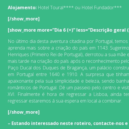
Alojamento:
Hotel Toural**** ou Hotel Fundador***
[/show_more]
[show_more more=”Dia 6 (+)” less=”Descrição geral (-)
No último dia desta aventura citadina por Portugal, temo
aprenda mais sobre a criação do país em 1143. Sugerim
Henriques (Primeiro Rei de Portugal), derrotou a sua mãe e
mais tarde na criação do país após o reconhecimento pelo
Paço Ducal dos Duques de Bragança, um palácio construído
em Portugal entre 1640 e 1910. A surpresa que tínha
apaixonante pela sua simplicidade e beleza, sendo banh
românticos de Portugal. Dê um passeio pelo centro e visite
XVI. Finalmente é hora de regressar a Lisboa, ainda t
regressar estaremos á sua espera em local a combinar.
[/show_more]
– Estando interessado neste roteiro, contacte-nos e