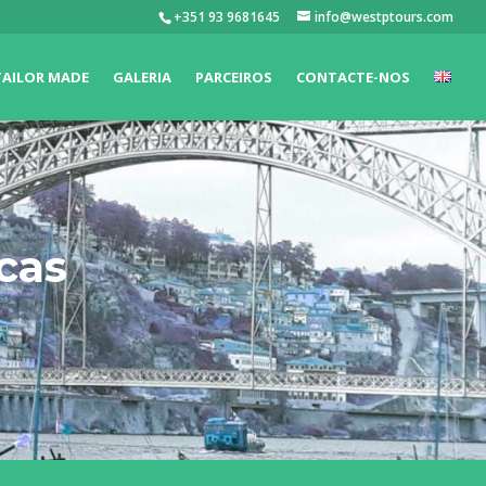
+351 93 9681645
info@westptours.com
TAILOR MADE
GALERIA
PARCEIROS
CONTACTE-NOS
cas