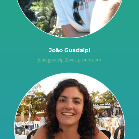
João Guadalpi
joao.guadalpi@westptours.com