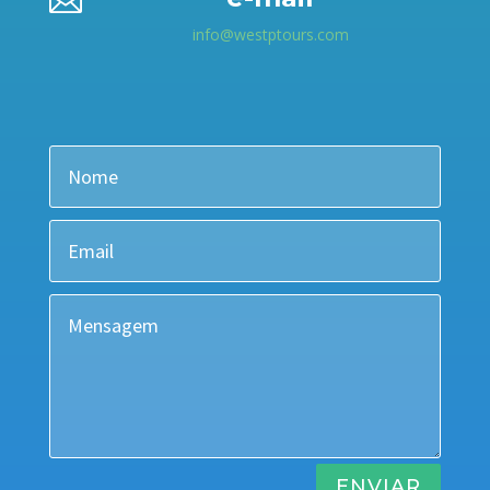

info@westptours.com
ENVIAR