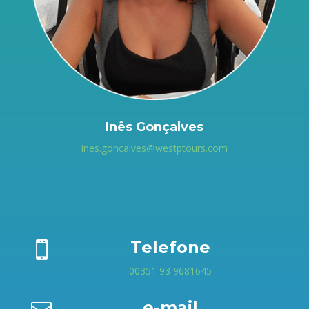
Inês Gonçalves
ines.goncalves@westptours.com
Telefone

00351 93 9681645
e-mail